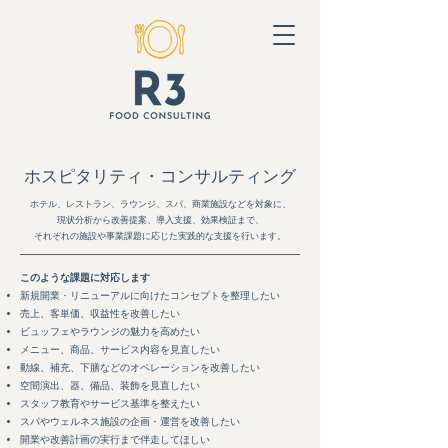
ホスピタリティ・コンサルティング
ホテル、レストラン、ラウンジ、スパ、商業施設などを対象に、
現状分析から改善提案、導入支援、効果検証まで、
​それぞれの施設や事業課題に応じた実践的な支援を行います。
このような課題に対応します
​​新規開業・リニューアルに向けたコンセプトを整理したい
売上、客単価、収益性を改善したい
ビュッフェやラウンジの魅力を高めたい
メニュー、商品、サービス内容を見直したい
動線、補充、下膳などのオペレーションを改善したい
​空間演出、器、備品、装飾を見直したい
スタッフ教育やサービス基準を整えたい
スパやウェルネス施設の企画・運営を改善したい
​開業や改善計画の実行まで伴走してほしい