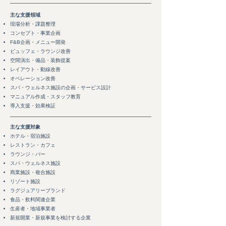
​​主な支援領域
​​現場分析・課題整理
コンセプト・事業企画
F&B企画・メニュー開発
ビュッフェ・ラウンジ改善
空間演出・備品・装飾提案
​レイアウト・動線改善
オペレーション改善
スパ・ウェルネス施設の企画・サービス設計
マニュアル作成・スタッフ教育
​導入支援・効果検証
主な支援対象
ホテル・宿泊施設
レストラン・カフェ
ラウンジ・バー
スパ・ウェルネス施設
商業施設・複合施設
リゾート施設
ラグジュアリーブランド
食品・飲料関連企業
生産者・地域事業者
​新規開業・新規事業を検討する企業